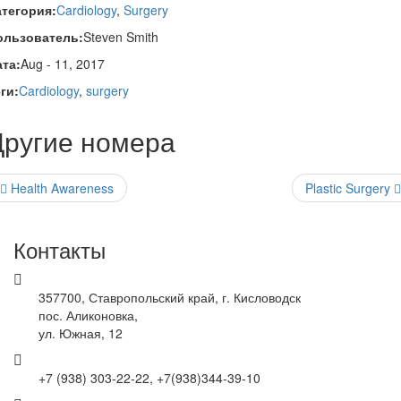
атегория:
Cardiology
,
Surgery
ользователь:
Steven Smith
ата:
Aug - 11, 2017
ги:
Cardiology
,
surgery
Другие номера
Health Awareness
Plastic Surgery
Контакты
357700, Ставропольский край, г. Кисловодск
пос. Аликоновка,
ул. Южная, 12
+7 (938) 303-22-22, +7(938)344-39-10