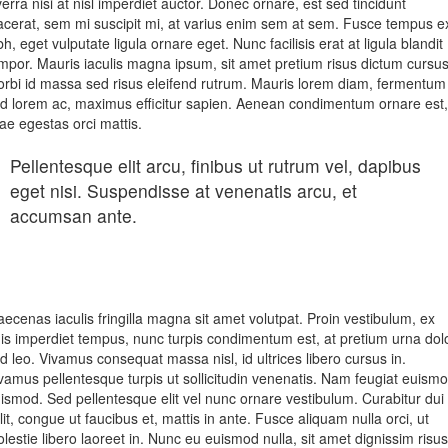
verra nisi at nisl imperdiet auctor. Donec ornare, est sed tincidunt
acerat, sem mi suscipit mi, at varius enim sem at sem. Fusce tempus e
bh, eget vulputate ligula ornare eget. Nunc facilisis erat at ligula blandit
mpor. Mauris iaculis magna ipsum, sit amet pretium risus dictum cursus
rbi id massa sed risus eleifend rutrum. Mauris lorem diam, fermentum
d lorem ac, maximus efficitur sapien. Aenean condimentum ornare est,
tae egestas orci mattis.
Pellentesque elit arcu, finibus ut rutrum vel, dapibus
eget nisi. Suspendisse at venenatis arcu, et
accumsan ante.
ecenas iaculis fringilla magna sit amet volutpat. Proin vestibulum, ex
is imperdiet tempus, nunc turpis condimentum est, at pretium urna dol
d leo. Vivamus consequat massa nisl, id ultrices libero cursus in.
vamus pellentesque turpis ut sollicitudin venenatis. Nam feugiat euism
ismod. Sed pellentesque elit vel nunc ornare vestibulum. Curabitur dui
lit, congue ut faucibus et, mattis in ante. Fusce aliquam nulla orci, ut
lestie libero laoreet in. Nunc eu euismod nulla, sit amet dignissim risus